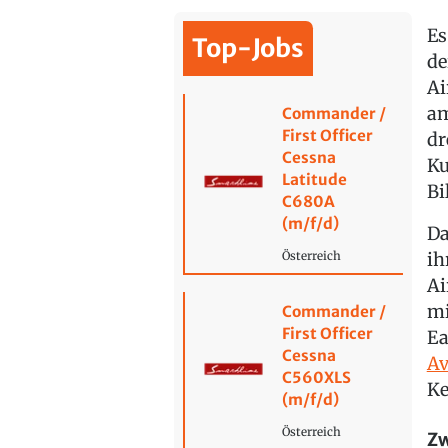
Es
Top-Jobs
de
Ai
am
Commander /
First Officer
dr
Cessna
Ku
Latitude
Bi
C680A
(m/f/d)
Da
ih
Österreich
Ai
mi
Commander /
First Officer
Ea
Cessna
Av
C560XLS
Ke
(m/f/d)
Österreich
Zw