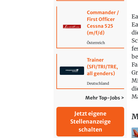
Commander /
Ea
First Officer
Ea
Cessna 525
di
(m/f/d)
Sc
Österreich
fe
be
Trainer
Fa
(SFI/TRI/TRE,
Gr
all genders)
Mi
Deutschland
di
Ma
Mehr Top-Jobs >
Jetzt eigene
M
Stellenanzeige
schalten