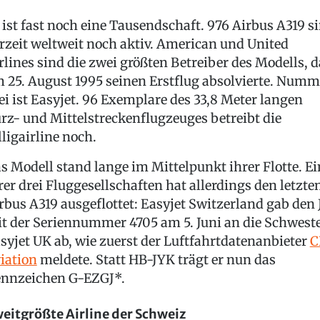
 ist fast noch eine Tausendschaft. 976 Airbus A319 s
rzeit weltweit noch aktiv. American und United
rlines sind die zwei größten Betreiber des Modells, d
 25. August 1995 seinen Erstflug absolvierte. Numm
ei ist Easyjet. 96 Exemplare des 33,8 Meter langen
rz- und Mittelstreckenflugzeuges betreibt die
lligairline noch.
s Modell stand lange im Mittelpunkt ihrer Flotte. Ei
rer drei Fluggesellschaften hat allerdings den letzte
rbus A319 ausgeflottet: Easyjet Switzerland gab den 
t der Seriennummer 4705 am 5. Juni an die Schwest
syjet UK ab, wie zuerst der Luftfahrtdatenanbieter
C
iation
meldete. Statt HB-JYK trägt er nun das
nnzeichen G-EZGJ*.
eitgrößte Airline der Schweiz