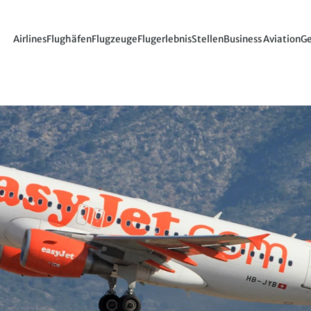
Airlines
Flughäfen
Flugzeuge
Flugerlebnis
Stellen
Business Aviation
Ge