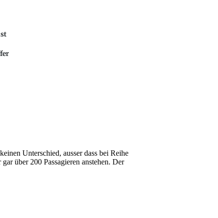
ist
fer