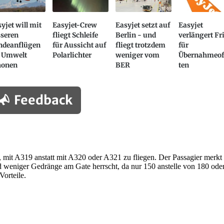
yjet will mit
Easyjet-Crew
Easyjet setzt auf
Easyjet
sseren
fliegt Schleife
Berlin - und
verlängert Fr
ndeanflügen
für Aussicht auf
fliegt trotzdem
für
e Umwelt
Polarlichter
weniger vom
Übernahmeof
honen
BER
ten
Feedback