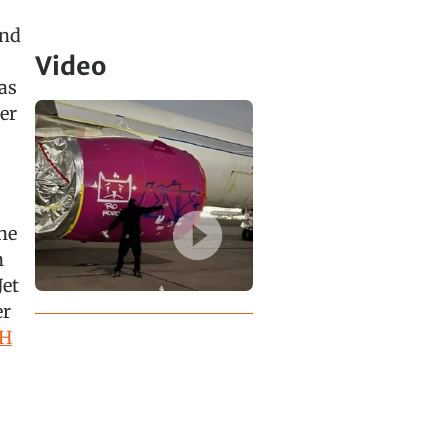
ind
Video
as
er
ne
n
Jet
er
H