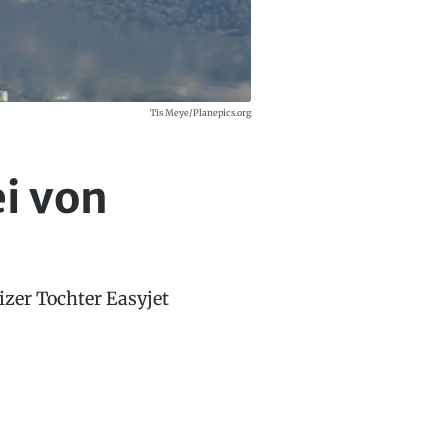
Tis Meye/Planepics.org
ei von
izer Tochter Easyjet