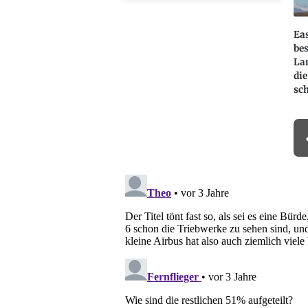
Eas
be
La
di
sc