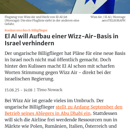
Flugzeug von Wizz Air und Heck von El-Al-Jet
Wizz Air / El Al / Montage
(Montage): Die eine Fluglinie sieht in der anderen eine
aeroTELEGRAPH
Gefahr.
Konkurrenz durch Billigflieger
El Al will Aufbau einer Wizz-Air-Basis in
Israel verhindern
Der ungarische Billigflieger hat Pläne für eine neue Basis
in Israel noch nicht mal öffentlich gemacht. Doch
hinter den Kulissen macht El Al schon mit scharfen
Worten Stimmung gegen Wizz Air - direkt bei der
israelischen Regierung.
Timo Nowack
15.08.25 - 14:08
Bei Wizz Air ist gerade vieles im Umbruch. Der
ungarische Billigflieger
stellt zu Anfang September den
Betrieb seines Ablegers in Abu Dhabi ein
. Stattdessen
will sich die Airline frei werdende Ressourcen nun in
Märkte wie Polen, Rumänien, Italien, Österreich und