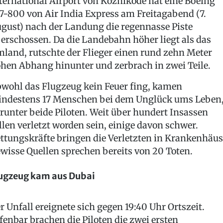
ternational Airport von Kozhikode hat eine Boeing
7-800 von Air India Express am Freitagabend (7.
gust) nach der Landung die regennasse Piste
erschossen. Da die Landebahn höher liegt als das
land, rutschte der Flieger einen rund zehn Meter
hen Abhang hinunter und zerbrach in zwei Teile.
wohl das Flugzeug kein Feuer fing, kamen
ndestens 17 Menschen bei dem Unglück ums Leben
runter beide Piloten. Weit über hundert Insassen
llen verletzt worden sein, einige davon schwer.
ttungskräfte bringen die Verletzten in Krankenhäus
wisse Quellen sprechen bereits von 20 Toten.
ugzeug kam aus Dubai
r Unfall ereignete sich gegen 19:40 Uhr Ortszeit.
fenbar brachen die Piloten die zwei ersten