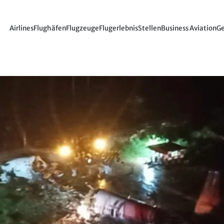
Airlines
Flughäfen
Flugzeuge
Flugerlebnis
Stellen
Business Aviation
Ge