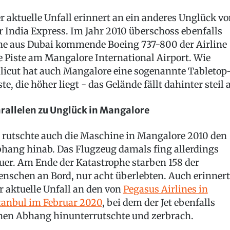
r aktuelle Unfall erinnert an ein anderes Unglück v
r India Express. Im Jahr 2010 überschoss ebenfalls
ne aus Dubai kommende Boeing 737-800 der Airline
e Piste am Mangalore International Airport. Wie
licut hat auch Mangalore eine sogenannte Tabletop
ste, die höher liegt - das Gelände fällt dahinter steil 
rallelen zu Unglück in Mangalore
 rutschte auch die Maschine in Mangalore 2010 den
hang hinab. Das Flugzeug damals fing allerdings
uer. Am Ende der Katastrophe starben 158 der
nschen an Bord, nur acht überlebten. Auch erinnert
r aktuelle Unfall an den von
Pegasus Airlines in
tanbul im Februar 2020
, bei dem der Jet ebenfalls
nen Abhang hinunterrutschte und zerbrach.