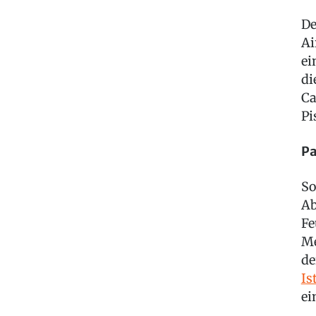
De
Ai
ei
di
Ca
Pi
Pa
So
Ab
Fe
Me
de
Is
ei