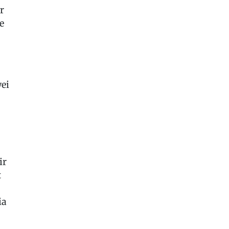
r
e
ei
ir
t
ia