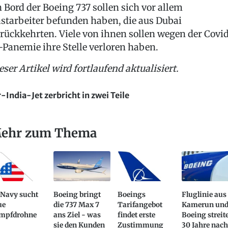
 Bord der Boeing 737 sollen sich vor allem
starbeiter befunden haben, die aus Dubai
rückkehrten. Viele von ihnen sollen wegen der Covi
-Panemie ihre Stelle verloren haben.
eser Artikel wird fortlaufend aktualisiert.
r-India-Jet zerbricht in zwei Teile
ehr zum Thema
 Navy sucht
Boeing bringt
Boeings
Fluglinie aus
ue
die 737 Max 7
Tarifangebot
Kamerun un
mpfdrohne
ans Ziel - was
findet erste
Boeing streit
sie den Kunden
Zustimmung
30 Jahre nac