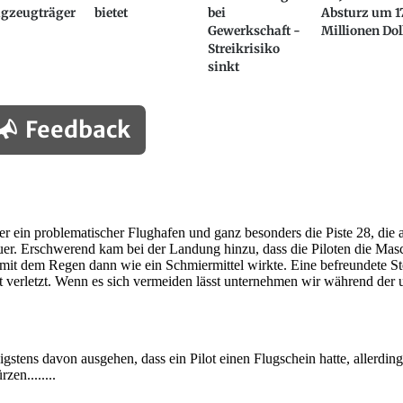
ugzeugträger
bietet
bei
Absturz um 1
Gewerkschaft -
Millionen Dol
Streikrisiko
sinkt
Feedback