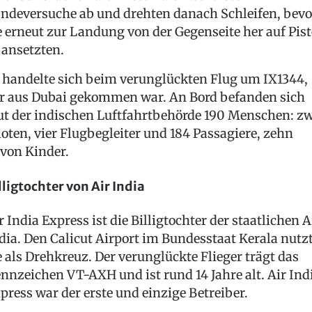
ndeversuche ab und drehten danach Schleifen, bevo
e erneut zur Landung von der Gegenseite her auf Pist
 ansetzten.
 handelte sich beim verunglückten Flug um IX1344,
r aus Dubai gekommen war. An Bord befanden sich
ut der indischen Luftfahrtbehörde 190 Menschen: zw
loten, vier Flugbegleiter und 184 Passagiere, zehn
von Kinder.
lligtochter von Air India
r India Express ist die Billigtochter der staatlichen A
dia. Den Calicut Airport im Bundesstaat Kerala nutz
e als Drehkreuz. Der verunglückte Flieger trägt das
nnzeichen VT-AXH und ist rund 14 Jahre alt. Air Ind
press war der erste und einzige Betreiber.