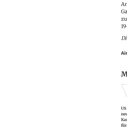
An
Ga
zu
19
Di
Ai
M
US
ne
Ka
für