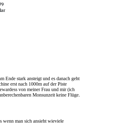
79
lar