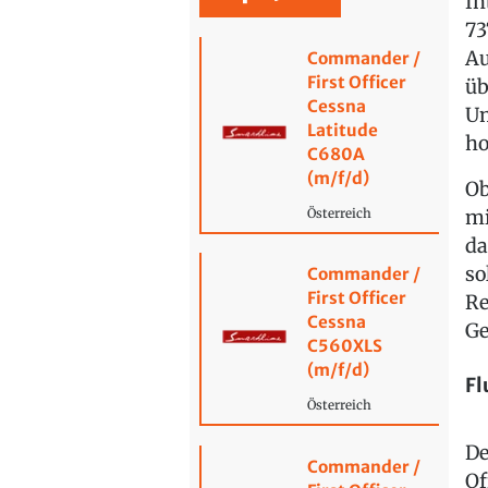
In
73
Au
Commander /
First Officer
üb
Cessna
Um
Latitude
ho
C680A
(m/f/d)
Ob
mi
Österreich
da
so
Commander /
First Officer
Re
Cessna
Ge
C560XLS
(m/f/d)
Fl
Österreich
De
Commander /
Of