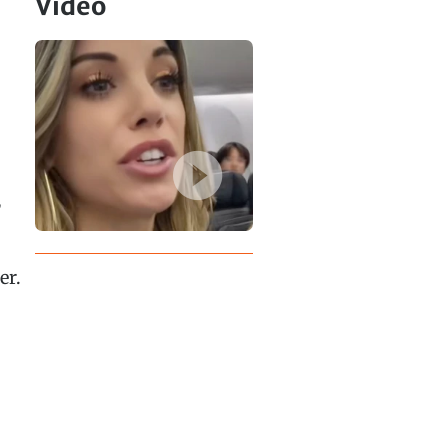
Video
,
er.