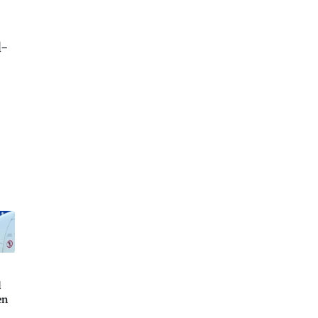
d-
d
en
h