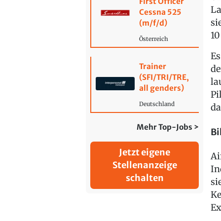
First Officer
La
Cessna 525
si
(m/f/d)
10
Österreich
Es
Trainer
de
(SFI/TRI/TRE,
la
all genders)
Pi
Deutschland
da
Mehr Top-Jobs >
Bi
Jetzt eigene
Ai
Stellenanzeige
In
schalten
si
Ke
Ex