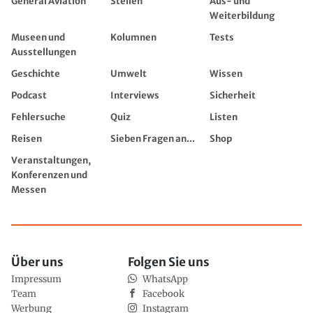
General Aviation
Stellen
Aus- und
Weiterbildung
Museen und
Kolumnen
Tests
Ausstellungen
Geschichte
Umwelt
Wissen
Podcast
Interviews
Sicherheit
Fehlersuche
Quiz
Listen
Reisen
Sieben Fragen an...
Shop
Veranstaltungen,
Konferenzen und
Messen
Über uns
Folgen Sie uns
Impressum
WhatsApp
Team
Facebook
Werbung
Instagram