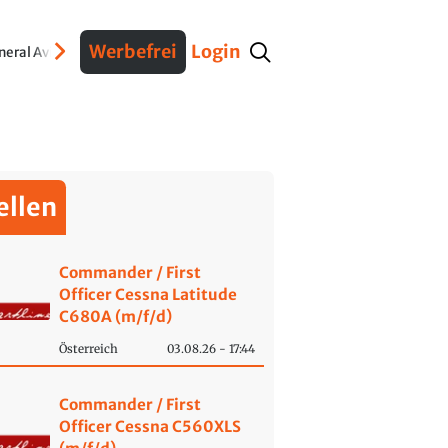
Werbefrei
Login
neral Aviation
Stellen
Aus- und Weiterbildung
Museen und Ausstellunge
ellen
Commander / First
Officer Cessna Latitude
C680A (m/f/d)
Österreich
03.08.26 - 17:44
Commander / First
Officer Cessna C560XLS