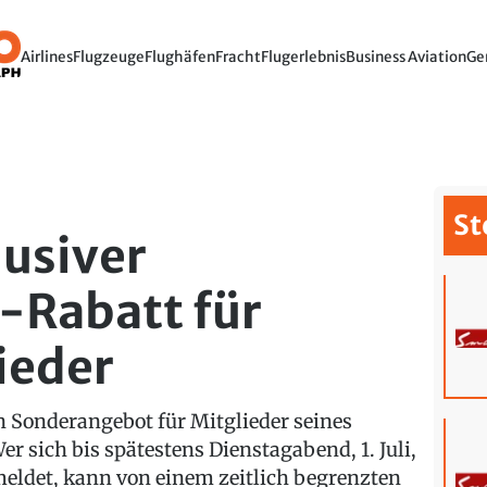
Airlines
Flugzeuge
Flughäfen
Fracht
Flugerlebnis
Business Aviation
Ge
St
lusiver
Rabatt für
ieder
n Sonderangebot für Mitglieder seines
r sich bis spätestens Dienstagabend, 1. Juli,
meldet, kann von einem zeitlich begrenzten