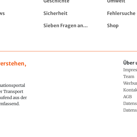
Geschichte
Umwelt
ws
Sicherheit
Fehlersuche
Sieben Fragen an...
Shop
erstehen,
Über 
Impre
Team
Werbu
ationsportal
Konta
ler Transport
AGB
aufend aus der
Datens
 umfassend.
Datens