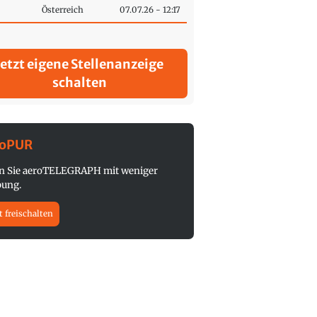
Österreich
07.07.26 - 12:17
Jetzt eigene Stellenanzeige
schalten
roPUR
n Sie aeroTELEGRAPH mit weniger
ung.
t freischalten