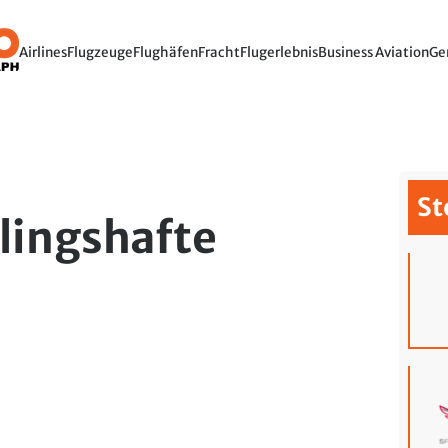
Airlines
Flugzeuge
Flughäfen
Fracht
Flugerlebnis
Business Aviation
Ge
St
hlingshafte