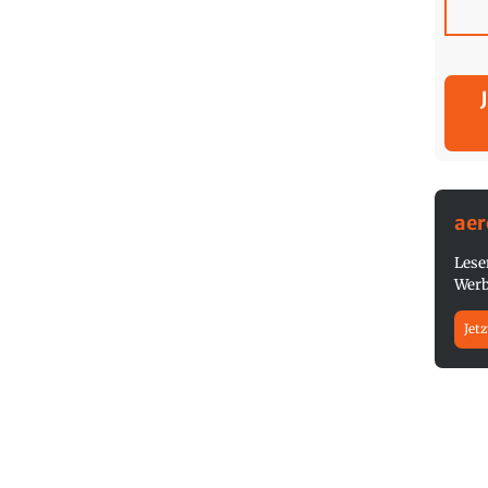
ae
Lese
Werb
Jetz