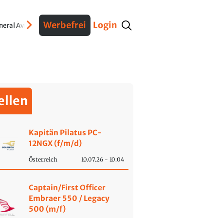
Werbefrei
Login
neral Aviation
Stellen
Aus- und Weiterbildung
Museen und Ausstellunge
ellen
Kapitän Pilatus PC-
12NGX (f/m/d)
Österreich
10.07.26 - 10:04
Captain/First Officer
Embraer 550 / Legacy
500 (m/f)