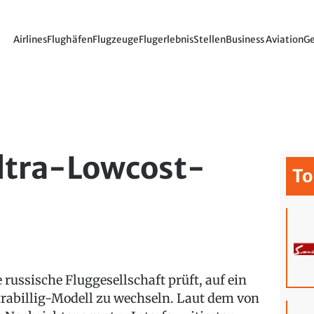
Airlines
Flughäfen
Flugzeuge
Flugerlebnis
Stellen
Business Aviation
Ge
Ultra-Lowcost-
To
e russische Fluggesellschaft prüft, auf ein
trabillig-Modell zu wechseln. Laut dem von