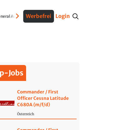
Werbefrei
Login
neral Aviation
Verteidigung
Interviews
Fracht
Geschichte
Sicherheit
Ko
p-Jobs
Commander / First
Officer Cessna Latitude
C680A (m/f/d)
Österreich