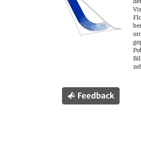
de
Vi
Fl
be
un
ge
Po
Bi
ze
Feedback