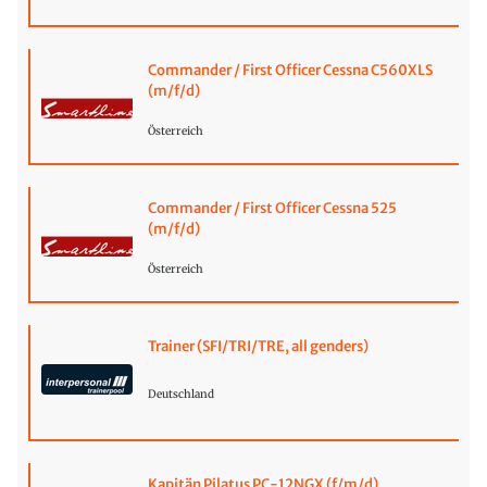
Commander / First Officer Cessna C560XLS
(m/f/d)
Österreich
Commander / First Officer Cessna 525
(m/f/d)
Österreich
Trainer (SFI/TRI/TRE, all genders)
Deutschland
Kapitän Pilatus PC-12NGX (f/m/d)