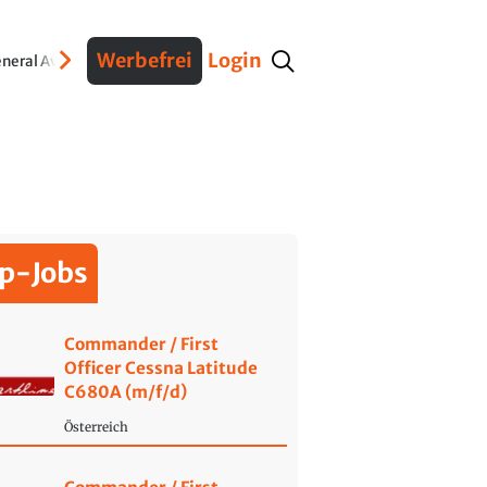
Werbefrei
Login
neral Aviation
Verteidigung
Interviews
Fracht
Geschichte
Sicherheit
Ko
p-Jobs
Commander / First
Officer Cessna Latitude
C680A (m/f/d)
Österreich