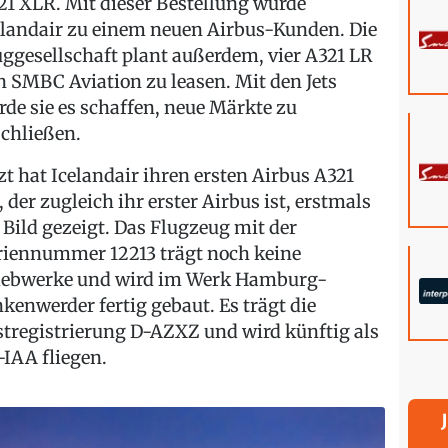
21 XLR. Mit dieser Bestellung wurde
elandair zu einem neuen Airbus-Kunden. Die
uggesellschaft plant außerdem, vier A321 LR
n SMBC Aviation zu leasen. Mit den Jets
rde sie es schaffen, neue Märkte zu
schließen.
tzt hat Icelandair ihren ersten Airbus A321
, der zugleich ihr erster Airbus ist, erstmals
 Bild gezeigt. Das Flugzeug mit der
riennummer 12213 trägt noch keine
iebwerke und wird im Werk Hamburg-
nkenwerder fertig gebaut. Es trägt die
stregistrierung D-AZXZ und wird künftig als
-IAA fliegen.