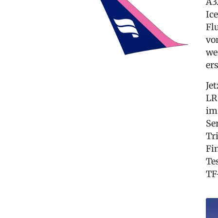
A3
Ic
Fl
vo
we
er
Je
LR
im
Se
Tr
Fi
Te
TF