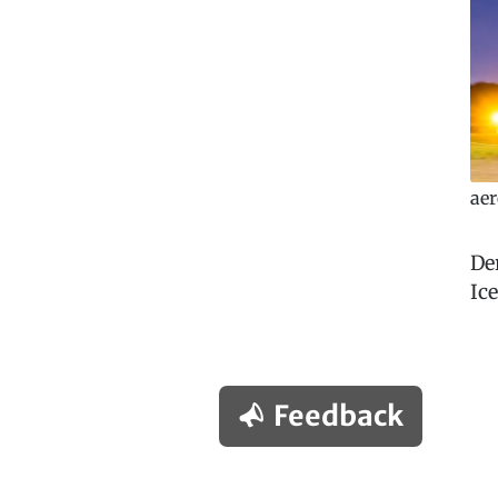
ae
De
Ic
Feedback