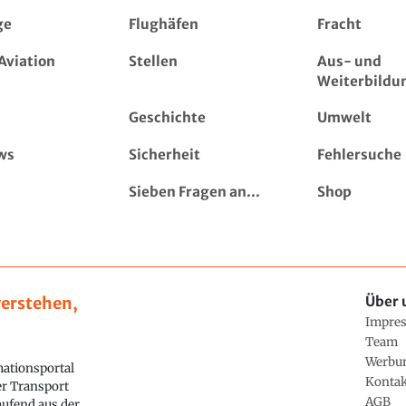
ge
Flughäfen
Fracht
Aviation
Stellen
Aus- und
Weiterbildu
Geschichte
Umwelt
ws
Sicherheit
Fehlersuche
Sieben Fragen an...
Shop
erstehen,
Über 
Impre
Team
Werbu
ationsportal
Konta
ler Transport
AGB
aufend aus der