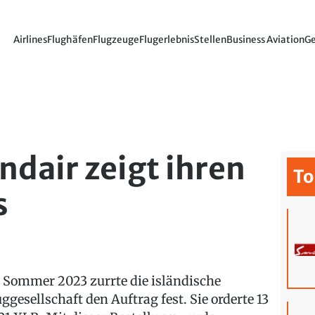
Airlines
Flughäfen
Flugzeuge
Flugerlebnis
Stellen
Business Aviation
Ge
ndair zeigt ihren
To
s
 Sommer 2023 zurrte die isländische
uggesellschaft den Auftrag fest. Sie orderte 13