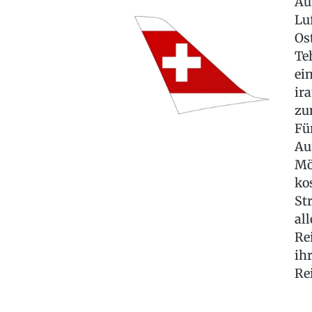
Au
Lu
Os
Te
ei
ir
zu
Fü
Au
Mö
ko
St
al
Re
ih
Re