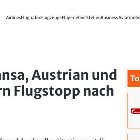
Airlines
Flughäfen
Flugzeuge
Flugerlebnis
Stellen
Business Aviation
Ge
ansa, Austrian und
To
rn Flugstopp nach