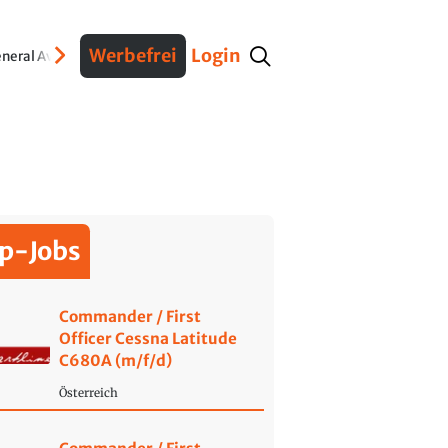
Werbefrei
Login
neral Aviation
Verteidigung
Interviews
Fracht
Geschichte
Sicherheit
Ko
p-Jobs
Commander / First
Officer Cessna Latitude
C680A (m/f/d)
Österreich