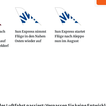
ach
Sun Express nimmt
Sun Express startet
Flüge in den Nahen
Flüge nach Aleppo
 auf
Osten wieder auf
nun im August
eldorf
der Luftfahrt passiert: Verpassen Sie keine Entwick