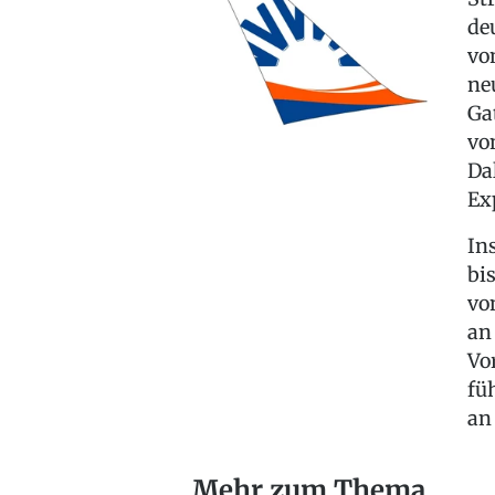
de
vo
ne
Ga
vo
Da
Ex
In
bi
vo
an
Vo
fü
an
Mehr zum Thema