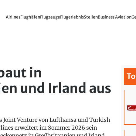
Airlines
Flughäfen
Flugzeuge
Flugerlebnis
Stellen
Business Aviation
Ge
baut in
To
en und Irland aus
s Joint Venture von Lufthansa und Turkish
rlines erweitert im Sommer 2026 sein
reckennetz in Großbritannien und Irland