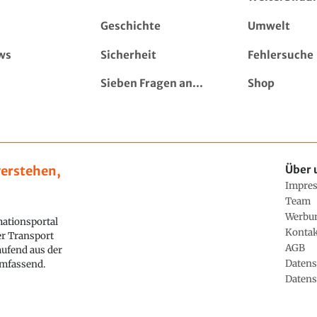
Geschichte
Umwelt
ws
Sicherheit
Fehlersuche
Sieben Fragen an...
Shop
erstehen,
Über 
Impre
Team
Werbu
ationsportal
Konta
ler Transport
AGB
aufend aus der
Datens
 umfassend.
Datens