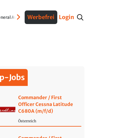
Werbefrei
Login
neral Aviation
Verteidigung
Interviews
Fracht
Geschichte
Sicherheit
Ko
p-Jobs
Commander / First
Officer Cessna Latitude
C680A (m/f/d)
Österreich