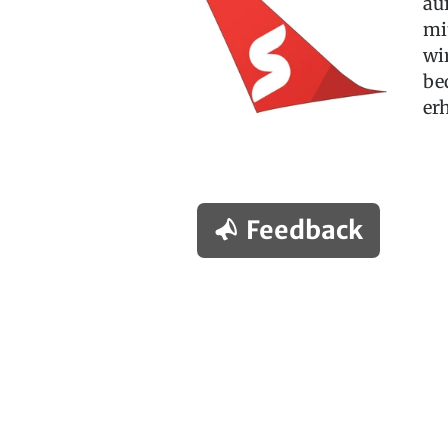
au
mi
wi
be
er
Feedback