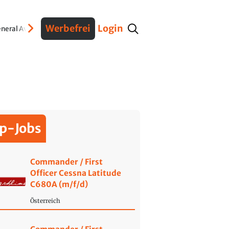
Werbefrei
Login
neral Aviation
Verteidigung
Interviews
Fracht
Geschichte
Sicherheit
Ko
p-Jobs
Commander / First
Officer Cessna Latitude
C680A (m/f/d)
Österreich