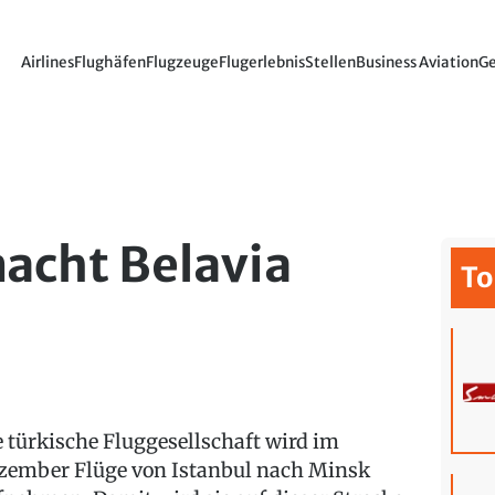
Airlines
Flughäfen
Flugzeuge
Flugerlebnis
Stellen
Business Aviation
Ge
acht Belavia
To
e türkische Fluggesellschaft wird im
zember Flüge von Istanbul nach Minsk