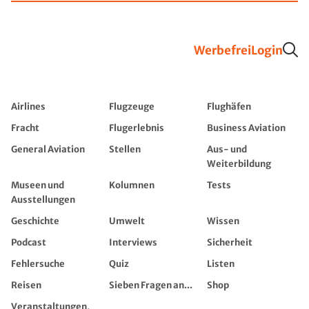
Werbefrei
Login
Airlines
Flugzeuge
Flughäfen
Fracht
Flugerlebnis
Business Aviation
General Aviation
Stellen
Aus- und
Weiterbildung
Museen und
Kolumnen
Tests
Ausstellungen
Geschichte
Umwelt
Wissen
Podcast
Interviews
Sicherheit
Fehlersuche
Quiz
Listen
Reisen
Sieben Fragen an...
Shop
Veranstaltungen,