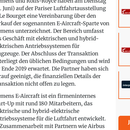
emens und Rolls-Royce haben am Dienstag
8. Juni) auf der Pariser Luftfahrtausstellung
 Le Bourget eine Vereinbarung über den
rkauf der sogenannten E-Aircraft-Sparte von
emens unterzeichnet. Der Bereich umfasst
s Geschäft mit elektrischen und hybrid-
ektrischen Antriebssystemen für
ugzeuge. Der Abschluss der Transaktion
terliegt den üblichen Bedingungen und wird
r Ende 2019 erwartet. Die Partner haben sich
rauf geeinigt, die finanziellen Details der
ansaktion nicht offen zu legen.
emens E-Aircraft ist ein firmeninternes
art-Up mit rund 180 Mitarbeitern, das
ektrische und hybrid-elektrische
triebssysteme für die Luftfahrt entwickelt.
 Zusammenarbeit mit Partnern wie Airbus