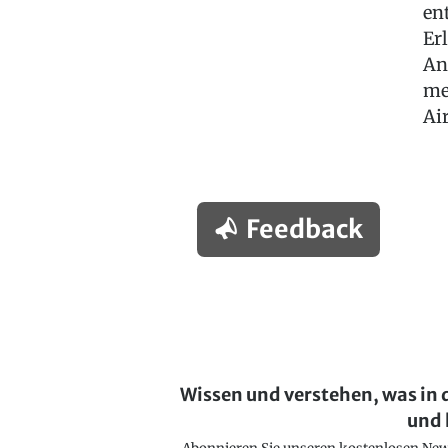
en
Er
An
me
Ai
Feedback
Wissen und verstehen, was in 
und 