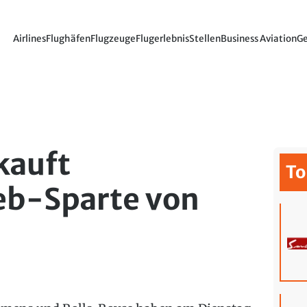
Airlines
Flughäfen
Flugzeuge
Flugerlebnis
Stellen
Business Aviation
Ge
kauft
To
eb-Sparte von