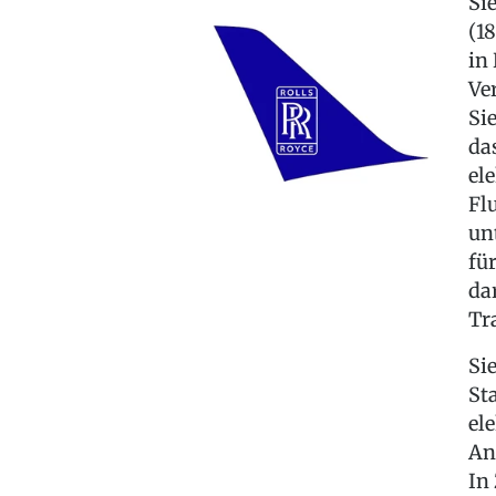
Si
(1
in
Ve
Si
da
el
Fl
un
fü
da
Tr
Si
St
el
An
In