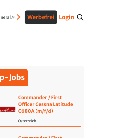
Werbefrei
Login
neral Aviation
Verteidigung
Interviews
Fracht
Geschichte
Sicherheit
Ko
p-Jobs
Commander / First
Officer Cessna Latitude
C680A (m/f/d)
Österreich