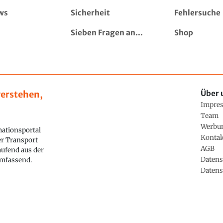
ws
Sicherheit
Fehlersuche
Sieben Fragen an...
Shop
erstehen,
Über 
Impre
Team
Werbu
ationsportal
Konta
ler Transport
AGB
aufend aus der
Datens
 umfassend.
Datens