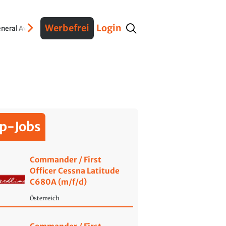
Werbefrei
Login
neral Aviation
Verteidigung
Interviews
Fracht
Geschichte
Sicherheit
Ko
p-Jobs
Commander / First
Officer Cessna Latitude
C680A (m/f/d)
Österreich