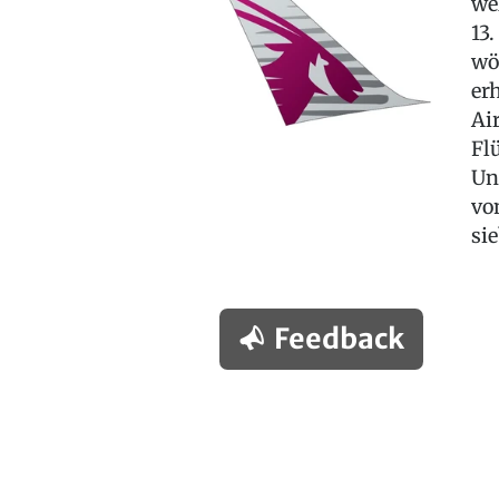
we
13
wö
er
Ai
Fl
Un
vo
si
Feedback