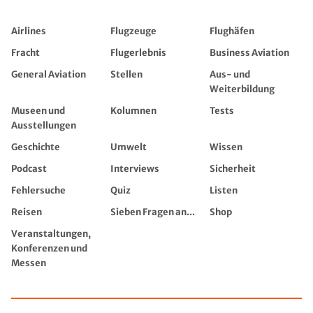
Airlines
Flugzeuge
Flughäfen
Fracht
Flugerlebnis
Business Aviation
General Aviation
Stellen
Aus- und
Weiterbildung
Museen und
Kolumnen
Tests
Ausstellungen
Geschichte
Umwelt
Wissen
Podcast
Interviews
Sicherheit
Fehlersuche
Quiz
Listen
Reisen
Sieben Fragen an...
Shop
Veranstaltungen,
Konferenzen und
Messen