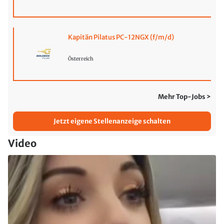
Kapitän Pilatus PC-12NGX (f/m/d)
Österreich
Mehr Top-Jobs >
Jetzt eigene Stellenanzeige schalten
Video