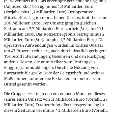
(5. November) mit. Das bereinigte betriebliche Ergebnis
(Adjusted Ebit) betrug minus 1,3 Milliarden Euro
(Vorjahr: plus 1,3 Milliarden Euro). Der operative
Mittelabfluss lag im monatlichen Durchschnitt bei rund
200 Millio­nen Euro. Der Umsatz ging im gleichen
Zeitraum auf 2,7 Milliarden Euro zurück (Vorjahr: 10,1
Milliarden Euro). Das Konzernergebnis betrug minus 2
Milliarden Euro (Vorjahr: plus 1,2 Milliarden Euro). Die
operativen Aufwendungen wurden im dritten Quartal
um 43 Prozent reduziert, auch durch deutlich geringere
Treibstoffaufwendungen, Gebühren und den Rückgang
anderer Kosten, die unmittelbar vom Umfang des
Flugprogramms abhängen. Durch die Nutzung von
Kurzarbeit für große Teile der Belegschaft und weitere
Maßnahmen konnten die Fixkosten um mehr als ein
Drittel gesenkt werden.
Die Gruppe erzielte in den ersten neun Monaten dieses
Jahres einen Um­satz von 11 Milliarden Euro (Vorjahr: 28
Milliarden Euro). Das bereinigte Betriebsgewinn lag in
diesem Zeitraum bei minus 4,1 Milliarden Euro (Vorjahr: