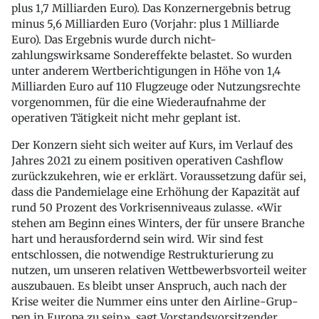
plus 1,7 Milliarden Euro). Das Konzernergebnis betrug
minus 5,6 Milliarden Euro (Vorjahr: plus 1 Milliarde
Euro). Das Ergebnis wurde durch nicht-
zahlungswirksame Sondereffekte belastet. So wurden
unter anderem Wertberichtigungen in Höhe von 1,4
Milliarden Euro auf 110 Flugzeuge oder Nutzungsrechte
vorgenommen, für die eine Wiederaufnahme der
operativen Tätigkeit nicht mehr geplant ist.
Der Konzern sieht sich weiter auf Kurs, im Verlauf des
Jahres 2021 zu einem posi­tiven operativen Cashflow
zurückzukehren, wie er erklärt. Voraussetzung dafür sei,
dass die Pan­demielage eine Erhöhung der Kapazität auf
rund 50 Prozent des Vorkrisenniveaus zu­lasse. «Wir
stehen am Beginn eines Winters, der für unsere Branche
hart und herausfor­dernd sein wird. Wir sind fest
entschlossen, die notwendige Restrukturierung zu
nutzen, um unseren relativen Wettbewerbsvorteil weiter
auszubauen. Es bleibt un­ser Anspruch, auch nach der
Krise weiter die Nummer eins unter den Airline-Grup­
pen in Europa zu sein», sagt Vorstandsvorsitzender