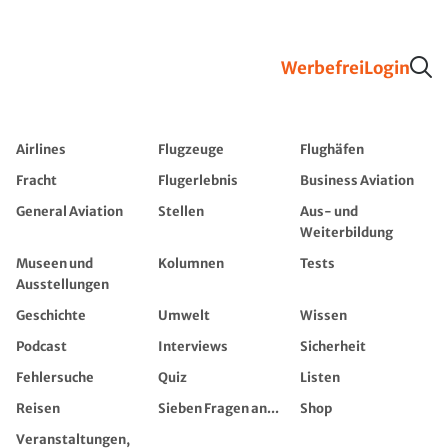
Werbefrei
Login
Airlines
Flugzeuge
Flughäfen
Fracht
Flugerlebnis
Business Aviation
General Aviation
Stellen
Aus- und
Weiterbildung
Museen und
Kolumnen
Tests
Ausstellungen
Geschichte
Umwelt
Wissen
Podcast
Interviews
Sicherheit
Fehlersuche
Quiz
Listen
Reisen
Sieben Fragen an...
Shop
Veranstaltungen,