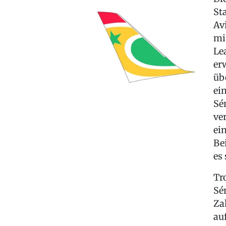
St
Av
mi
Le
er
üb
ei
Sé
ve
ei
Be
es
Tr
Sé
Za
au