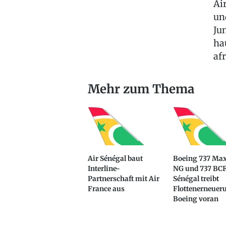
Ai
un
Ju
ha
af
Mehr zum Thema
Air Sénégal baut
Boeing 737 Max
Interline-
NG und 737 BCF
Partnerschaft mit Air
Sénégal treibt
France aus
Flottenerneuer
Boeing voran