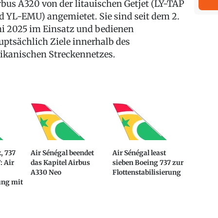
rbus A320 von der litauischen Getjet (LY-TAP
d YL-EMU) angemietet. Sie sind seit dem 2.
ni 2025 im Einsatz und bedienen
uptsächlich Ziele innerhalb des
rikanischen Streckennetzes.
, 737
Air Sénégal beendet
Air Sénégal least
: Air
das Kapitel Airbus
sieben Boeing 737 zur
A330 Neo
Flottenstabilisierung
ung mit