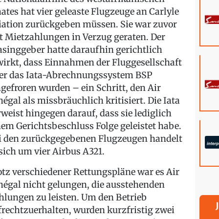
aates hat vier geleaste Flugzeuge an Carlyle
iation zurückgeben müssen. Sie war zuvor
t Mietzahlungen in Verzug geraten. Der
asinggeber hatte daraufhin gerichtlich
wirkt, dass Einnahmen der Fluggesellschaft
er das Iata-Abrechnungssystem BSP
ngefroren wurden – ein Schritt, den Air
négal als missbräuchlich kritisiert. Die Iata
rweist hingegen darauf, dass sie lediglich
nem Gerichtsbeschluss Folge geleistet habe.
i den zurückgegebenen Flugzeugen handelt
 sich um vier Airbus A321.
otz verschiedener Rettungspläne war es Air
négal nicht gelungen, die ausstehenden
hlungen zu leisten. Um den Betrieb
frechtzuerhalten, wurden kurzfristig zwei