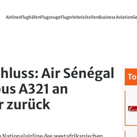
Airlines
Flughäfen
Flugzeuge
Flugerlebnis
Stellen
Business Aviation
Ge
hluss: Air Sénégal
To
bus A321 an
r zurück
e Nationalairline des westafrikanischen