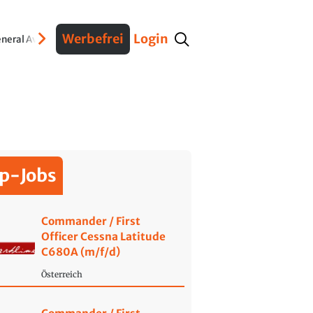
Werbefrei
Login
neral Aviation
Verteidigung
Interviews
Fracht
Geschichte
Sicherheit
Ko
p-Jobs
Commander / First
Officer Cessna Latitude
C680A (m/f/d)
Österreich