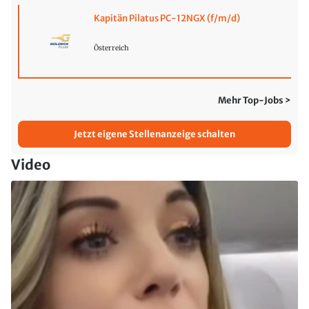
Kapitän Pilatus PC-12NGX (f/m/d)
Österreich
Mehr Top-Jobs >
Jetzt eigene Stellenanzeige schalten
Video