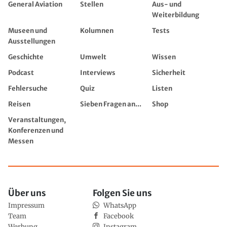
General Aviation
Stellen
Aus- und
Weiterbildung
Museen und
Kolumnen
Tests
Ausstellungen
Geschichte
Umwelt
Wissen
Podcast
Interviews
Sicherheit
Fehlersuche
Quiz
Listen
Reisen
Sieben Fragen an...
Shop
Veranstaltungen,
Konferenzen und
Messen
Über uns
Folgen Sie uns
Impressum
WhatsApp
Team
Facebook
Werbung
Instagram