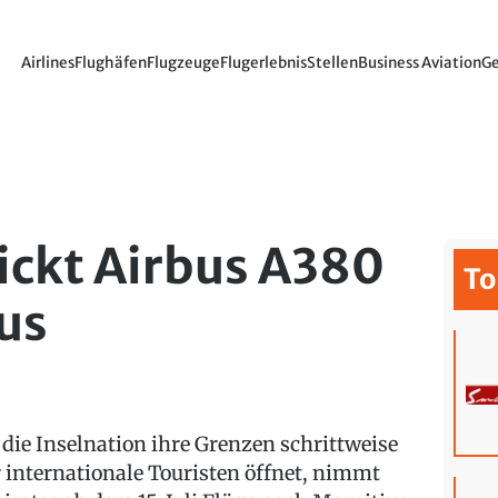
Airlines
Flughäfen
Flugzeuge
Flugerlebnis
Stellen
Business Aviation
Ge
ickt Airbus A380
To
us
 die Inselnation ihre Grenzen schrittweise
r internationale Touristen öffnet, nimmt