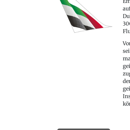
Em
au
Du
30
Fl
Vo
se
ma
ge
zu
de
ge
In
kö