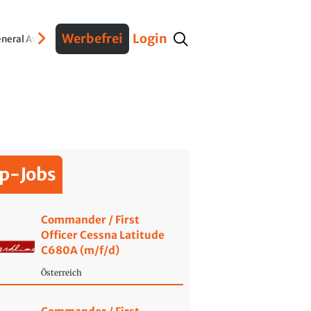
Werbefrei
Login
neral Aviation
Verteidigung
Interviews
Fracht
Geschichte
Sicherheit
Ko
p-Jobs
Commander / First
Officer Cessna Latitude
C680A (m/f/d)
Österreich