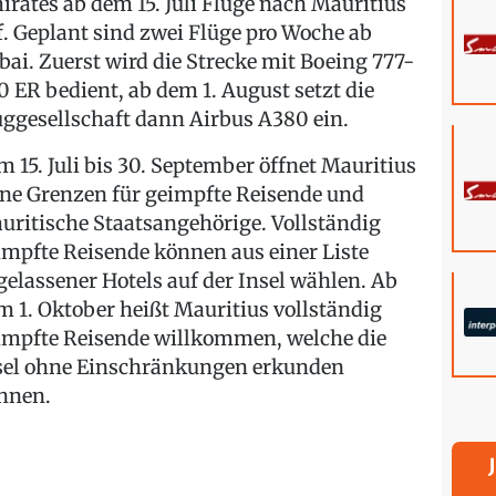
irates ab dem 15. Juli Flüge nach Mauritius
f. Geplant sind zwei Flüge pro Woche ab
bai. Zuerst wird die Strecke mit Boeing 777-
0 ER bedient, ab dem 1. August setzt die
uggesellschaft dann Airbus A380 ein.
m 15. Juli bis 30. September öffnet Mauritius
ine Grenzen für geimpfte Reisende und
uritische Staatsangehörige. Vollständig
impfte Reisende können aus einer Liste
gelassener Hotels auf der Insel wählen. Ab
m 1. Oktober heißt Mauritius vollständig
impfte Reisende willkommen, welche die
sel ohne Einschränkungen erkunden
nnen.