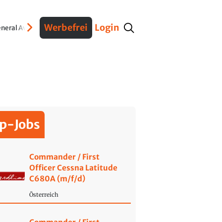
Werbefrei
Login
neral Aviation
Verteidigung
Interviews
Fracht
Geschichte
Sicherheit
Ko
p-Jobs
Commander / First
Officer Cessna Latitude
C680A (m/f/d)
Österreich