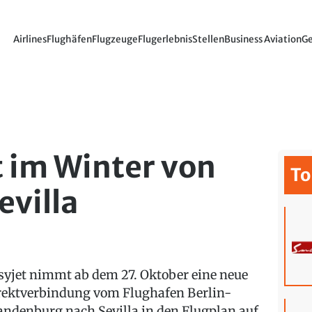
Airlines
Flughäfen
Flugzeuge
Flugerlebnis
Stellen
Business Aviation
Ge
t im Winter von
To
evilla
syjet nimmt ab dem 27. Oktober eine neue
rektverbindung vom Flughafen Berlin-
andenburg nach Sevilla in den Flugplan auf.