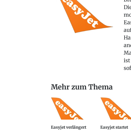
Di
mo
Ea
au
Ha
an
Ma
is
so
Mehr zum Thema
Easyjet verlängert
Easyjet startet