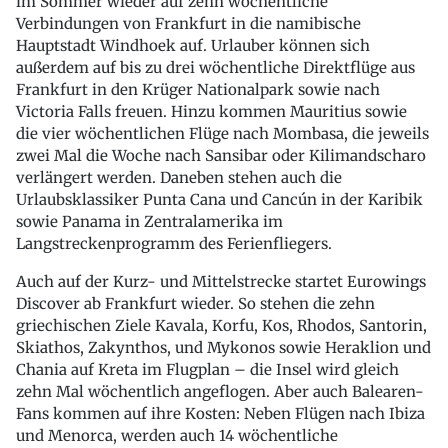
im Sommer wieder auf zehn wöchentliche
Verbindungen von Frankfurt in die namibische
Hauptstadt Windhoek auf. Urlauber können sich
außerdem auf bis zu drei wöchentliche Direktflüge aus
Frankfurt in den Krüger Nationalpark sowie nach
Victoria Falls freuen. Hinzu kommen Mauritius sowie
die vier wöchentlichen Flüge nach Mombasa, die jeweils
zwei Mal die Woche nach Sansibar oder Kilimandscharo
verlängert werden. Daneben stehen auch die
Urlaubsklassiker Punta Cana und Cancún in der Karibik
sowie Panama in Zentralamerika im
Langstreckenprogramm des Ferienfliegers.
Auch auf der Kurz- und Mittelstrecke startet Eurowings
Discover ab Frankfurt wieder. So stehen die zehn
griechischen Ziele Kavala, Korfu, Kos, Rhodos, Santorin,
Skiathos, Zakynthos, und Mykonos sowie Heraklion und
Chania auf Kreta im Flugplan – die Insel wird gleich
zehn Mal wöchentlich angeflogen. Aber auch Balearen-
Fans kommen auf ihre Kosten: Neben Flügen nach Ibiza
und Menorca, werden auch 14 wöchentliche