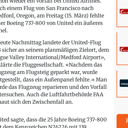
hon wieder ein Vorfall bei United Airlines.
ch einem Flug von San Francisco nach
dford, Oregon, am Freitag (15. März) fehlte
ner Boeing 737-800 von United ein äußeres
nel.
eute Nachmittag landete der United-Flug
3 sicher an seinem planmäßigen Zielort, dem
gue Valley International/Medford Airport»,
klärte die Fluggesellschaft. «Nachdem das
ugzeug am Flugsteig geparkt war, wurde
stgestellt, dass ein Außenpanel fehlte.» Man
rde das Flugzeug reparieren und den Vorfall
tersuchen. Auch die Luftfahrtbehörde FAA
haut sich den Zwischenfall an.
ited sagte, dass die 25 Jahre Boeing 737-800
t dem Kennzeichen N26226 mit 139