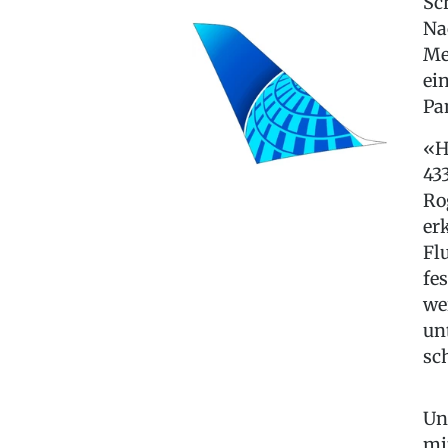
Sc
Na
Me
ei
Pa
«H
43
Ro
er
Fl
fe
we
un
sc
Un
mi