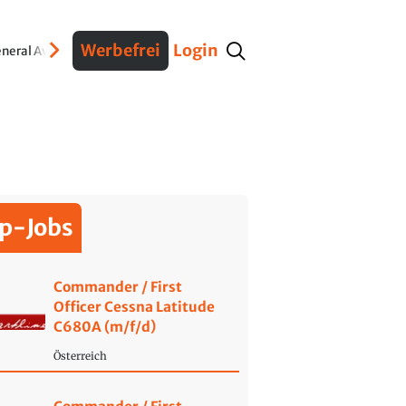
Werbefrei
Login
neral Aviation
Verteidigung
Interviews
Fracht
Geschichte
Sicherheit
Ko
p-Jobs
Commander / First
Officer Cessna Latitude
C680A (m/f/d)
Österreich