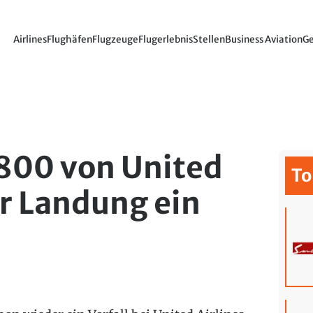
Airlines
Flughäfen
Flugzeuge
Flugerlebnis
Stellen
Business Aviation
Ge
800 von United
To
er Landung ein