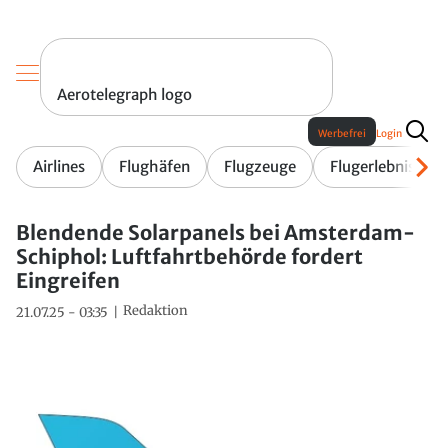
Aerotelegraph logo
Werbefrei
Login
Airlines
Flughäfen
Flugzeuge
Flugerlebnis
Blendende Solarpanels bei Amsterdam-
Schiphol: Luftfahrtbehörde fordert
Eingreifen
Redaktion
21.07.25 - 03:35