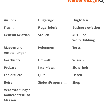
Werbefrei
Login
Airlines
Flugzeuge
Flughäfen
Fracht
Flugerlebnis
Business Aviation
General Aviation
Stellen
Aus- und
Weiterbildung
Museen und
Kolumnen
Tests
Ausstellungen
Geschichte
Umwelt
Wissen
Podcast
Interviews
Sicherheit
Fehlersuche
Quiz
Listen
Reisen
Sieben Fragen an...
Shop
Veranstaltungen,
Konferenzen und
Messen