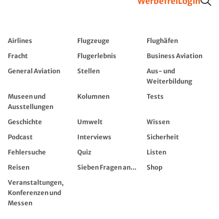
Werbefrei
Login
Airlines
Flugzeuge
Flughäfen
Fracht
Flugerlebnis
Business Aviation
General Aviation
Stellen
Aus- und
Weiterbildung
Museen und
Kolumnen
Tests
Ausstellungen
Geschichte
Umwelt
Wissen
Podcast
Interviews
Sicherheit
Fehlersuche
Quiz
Listen
Reisen
Sieben Fragen an...
Shop
Veranstaltungen,
Konferenzen und
Messen