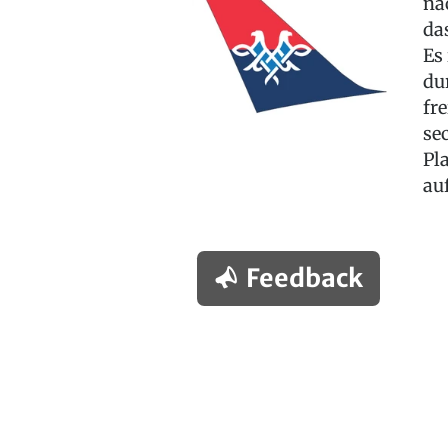
na
da
Es
du
fre
se
Pl
auf
Feedback