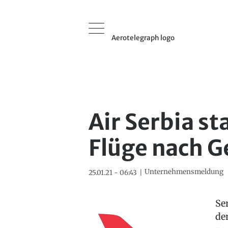
Aerotelegraph logo
Air Serbia st
Flüge nach G
Unternehmensmeldung
25.01.21 - 06:43
Se
de