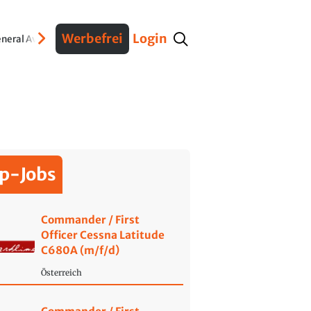
Werbefrei
Login
neral Aviation
Verteidigung
Interviews
Fracht
Geschichte
Sicherheit
Ko
p-Jobs
Commander / First
Officer Cessna Latitude
C680A (m/f/d)
Österreich