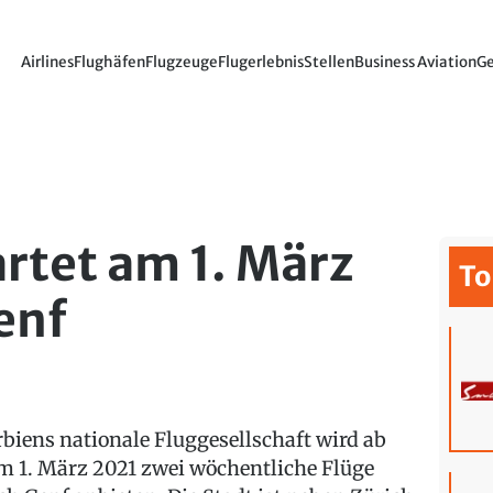
Airlines
Flughäfen
Flugzeuge
Flugerlebnis
Stellen
Business Aviation
Ge
artet am 1. März
To
enf
rbiens nationale Fluggesellschaft wird ab
m 1. März 2021 zwei wöchentliche Flüge