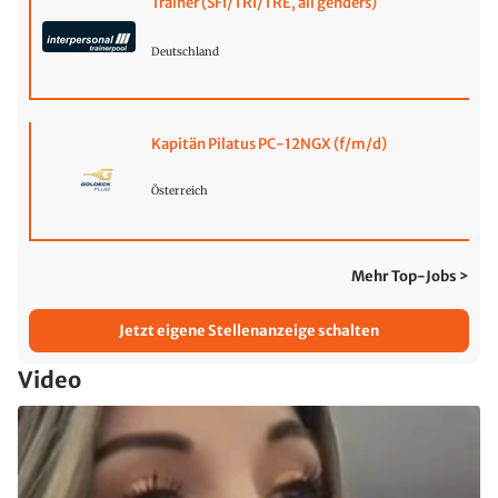
Trainer (SFI/TRI/TRE, all genders)
Deutschland
Kapitän Pilatus PC-12NGX (f/m/d)
Österreich
Mehr Top-Jobs >
Jetzt eigene Stellenanzeige schalten
Video