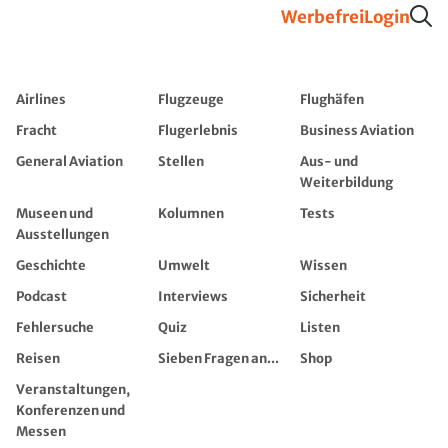
Werbefrei
Login
Airlines
Flugzeuge
Flughäfen
Fracht
Flugerlebnis
Business Aviation
General Aviation
Stellen
Aus- und
Weiterbildung
Museen und
Kolumnen
Tests
Ausstellungen
Geschichte
Umwelt
Wissen
Podcast
Interviews
Sicherheit
Fehlersuche
Quiz
Listen
Reisen
Sieben Fragen an...
Shop
Veranstaltungen,
Konferenzen und
Messen