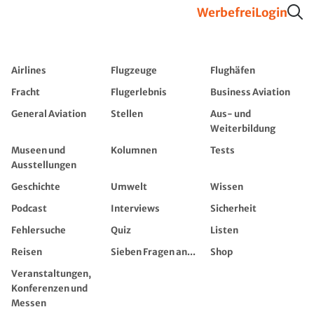
Werbefrei
Login
Airlines
Flugzeuge
Flughäfen
Fracht
Flugerlebnis
Business Aviation
General Aviation
Stellen
Aus- und
Weiterbildung
Museen und
Kolumnen
Tests
Ausstellungen
Geschichte
Umwelt
Wissen
Podcast
Interviews
Sicherheit
Fehlersuche
Quiz
Listen
Reisen
Sieben Fragen an...
Shop
Veranstaltungen,
Konferenzen und
Messen