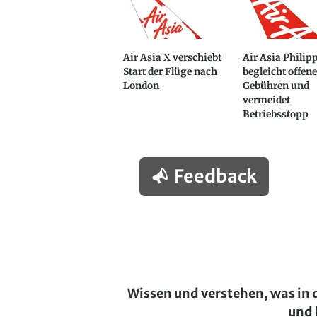
Air Asia X verschiebt
Air Asia Philip
Start der Flüge nach
begleicht offene
London
Gebühren und
vermeidet
Betriebsstopp
Feedback
Wissen und verstehen, was in 
und 