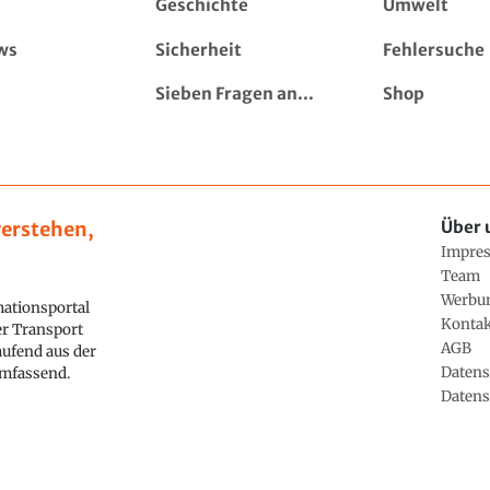
Geschichte
Umwelt
ws
Sicherheit
Fehlersuche
Sieben Fragen an...
Shop
erstehen,
Über 
Impre
Team
Werbu
ationsportal
Konta
ler Transport
AGB
aufend aus der
Datens
 umfassend.
Datens