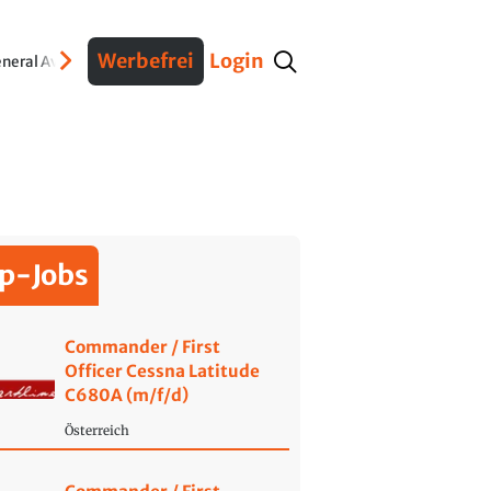
Werbefrei
Login
neral Aviation
Verteidigung
Interviews
Fracht
Geschichte
Sicherheit
Ko
p-Jobs
Commander / First
Officer Cessna Latitude
C680A (m/f/d)
Österreich