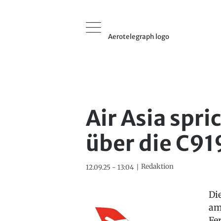
Aerotelegraph logo
Air Asia spr
über die C91
Redaktion
12.09.25 - 13:04
Di
am
Fe