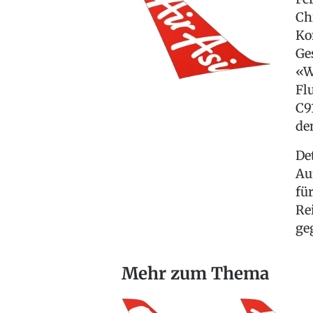
Ch
Ko
Ge
«W
Fl
C9
de
De
Au
fü
Re
ge
Mehr zum Thema