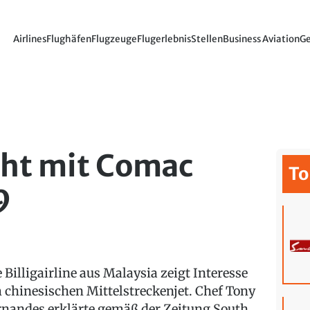
Airlines
Flughäfen
Flugzeuge
Flugerlebnis
Stellen
Business Aviation
Ge
icht mit Comac
To
9
e Billigairline aus Malaysia zeigt Interesse
 chinesischen Mittelstreckenjet. Chef Tony
rnandes erklärte gemäß der Zeitung South