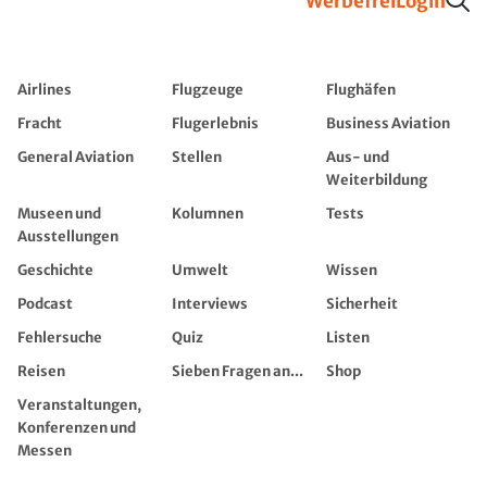
Werbefrei
Login
Airlines
Flugzeuge
Flughäfen
Fracht
Flugerlebnis
Business Aviation
General Aviation
Stellen
Aus- und
Weiterbildung
Museen und
Kolumnen
Tests
Ausstellungen
Geschichte
Umwelt
Wissen
Podcast
Interviews
Sicherheit
Fehlersuche
Quiz
Listen
Reisen
Sieben Fragen an...
Shop
Veranstaltungen,
Konferenzen und
Messen