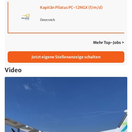
Kapitän Pilatus PC-12NGX (f/m/d)
Österreich
Mehr Top-Jobs >
Jetzt eigene Stellenanzeige schalten
Video