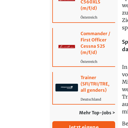
C560XLS
we
(m/f/d)
zu
Österreich
Zi
sp
Commander /
First Officer
Sp
Cessna 525
da
(m/f/d)
Österreich
In
vo
Trainer
Mi
(SFI/TRI/TRE,
we
all genders)
Tr
Deutschland
au
mi
Mehr Top-Jobs >
Be
Jetzt eigene