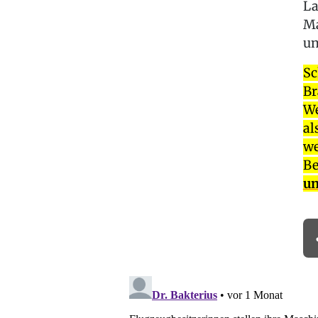
La
Ma
un
Sc
Br
We
al
we
Be
un