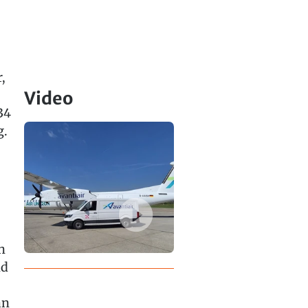
,
Video
34
g.
h
nd
an