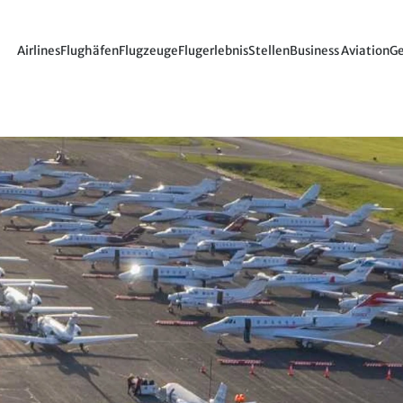
Airlines
Flughäfen
Flugzeuge
Flugerlebnis
Stellen
Business Aviation
Ge