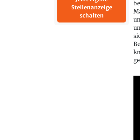
be
Stellenanzeige
Ma
schalten
un
un
si
Be
kn
ge