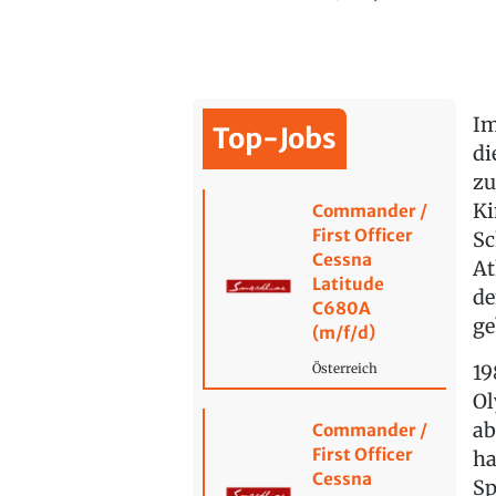
Im
Top-Jobs
di
zu
Ki
Commander /
First Officer
Sc
Cessna
At
Latitude
de
C680A
ge
(m/f/d)
19
Österreich
Ol
ab
Commander /
First Officer
ha
Cessna
Sp