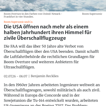
Boom Overture in den Farben von United: Newark -
Boom Supersonic
Frankfurt in vier Stunden.
Boom Supersonic und Co.
Die USA öffnen nach mehr als einem
halben Jahrhundert ihren Himmel für
zivile Überschallflugzeuge
Die FAA will das über 50 Jahre alte Verbot von
Überschallflügen über den USA beenden. Damit schafft
die Luftfahrtbehörde die rechtlichen Grundlagen für
Boom Overture und weiteren Anbietern für
Ultraschullflügen.
Benjamin Recklies
02.07.26 - 06:07
In den 1960er Jahren arbeiteten Ingenieure weltweit an
Überschallflugzeugen, sowohl militärisch als auch zivil.
Während in Europa die Concorde und in der
Sowjetunion die Tu-144 entwickelt wurden, arbeiteten
US-Ingenieure an der Boeing 2707. Das Problem: