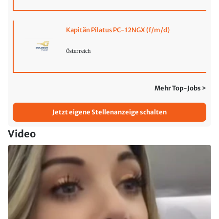
Kapitän Pilatus PC-12NGX (f/m/d)
Österreich
Mehr Top-Jobs >
Jetzt eigene Stellenanzeige schalten
Video