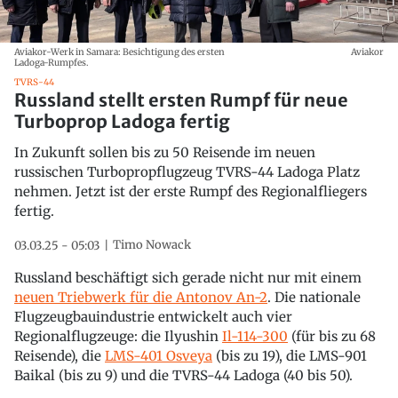
Aviakor-Werk in Samara: Besichtigung des ersten
Aviakor
Ladoga-Rumpfes.
TVRS-44
Russland stellt ersten Rumpf für neue
Turboprop Ladoga fertig
In Zukunft sollen bis zu 50 Reisende im neuen
russischen Turbopropflugzeug TVRS-44 Ladoga Platz
nehmen. Jetzt ist der erste Rumpf des Regionalfliegers
fertig.
Timo Nowack
03.03.25 - 05:03
Russland beschäftigt sich gerade nicht nur mit einem
neuen Triebwerk für die Antonov An-2
. Die nationale
Flugzeugbauindustrie entwickelt auch vier
Regionalflugzeuge: die Ilyushin
Il-114-300
(für bis zu 68
Reisende), die
LMS-401 Osveya
(bis zu 19), die LMS-901
Baikal (bis zu 9) und die TVRS-44 Ladoga (40 bis 50).