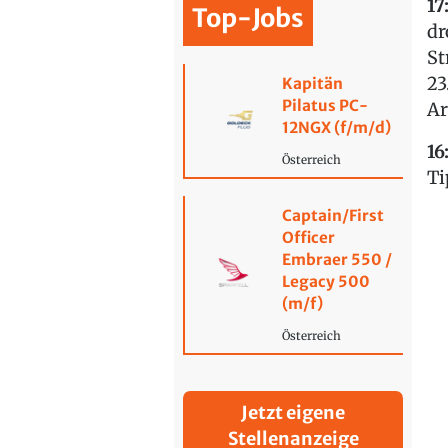
17
Top-Jobs
dr
St
23
Kapitän
Pilatus PC-
Ar
12NGX (f/m/d)
16
Österreich
Ti
Captain/First
Officer
Embraer 550 /
Legacy 500
(m/f)
Österreich
Jetzt eigene
Stellenanzeige