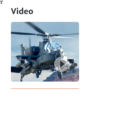
er
Video