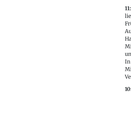
11
li
Fr
Au
Ha
Mi
un
In
Mi
Ve
10