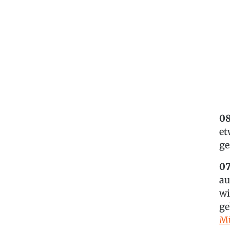
08
et
ge
07
au
wi
ge
M