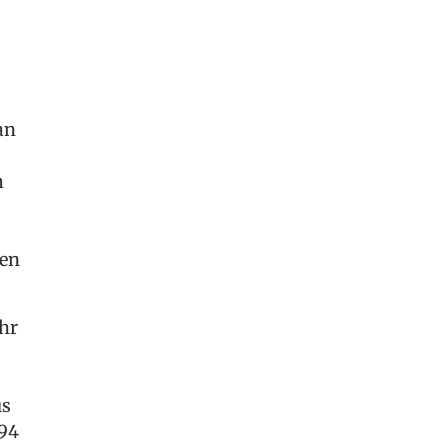
an
m
den
hr
us
94