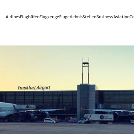
Airlines
Flughäfen
Flugzeuge
Flugerlebnis
Stellen
Business Aviation
Ge