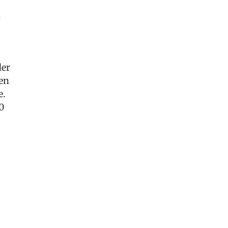
n
der
fen
e.
0