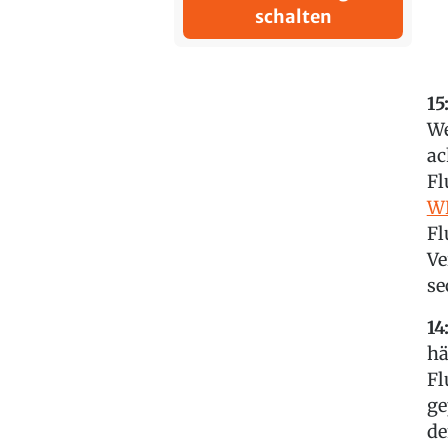
schalten
15
We
ac
Fl
W
Fl
Ve
se
14
hä
Fl
ge
de