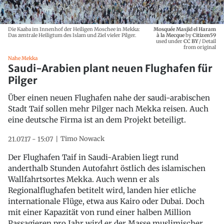
Die Kaaba im Innenhof der Heiligen Moschee in Mekka:
Mosquée Masjid el Haram
Das zentrale Heiligtum des Islam und Ziel vieler Pilger.
à la Mecque
by
Citizen59
used under
CC BY
/ Detail
from original
Nahe Mekka
Saudi-Arabien plant neuen Flughafen für
Pilger
Über einen neuen Flughafen nahe der saudi-arabischen
Stadt Taif sollen mehr Pilger nach Mekka reisen. Auch
eine deutsche Firma ist an dem Projekt beteiligt.
Timo Nowack
21.07.17 - 15:07
Der Flughafen Taif in Saudi-Arabien liegt rund
anderthalb Stunden Autofahrt östlich des islamischen
Wallfahrtsortes Mekka. Auch wenn er als
Regionalflughafen betitelt wird, landen hier etliche
internationale Flüge, etwa aus Kairo oder Dubai. Doch
mit einer Kapazität von rund einer halben Million
Passagieren pro Jahr wird er der Masse muslimischer