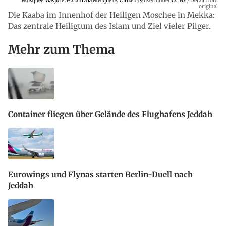
Mosquée Masjid el Haram à la Mecque
by
Citizen59
used under
CC BY
/ Detail from
original
Die Kaaba im Innenhof der Heiligen Moschee in Mekka:
Das zentrale Heiligtum des Islam und Ziel vieler Pilger.
Mehr zum Thema
Container fliegen über Gelände des Flughafens Jeddah
Eurowings und Flynas starten Berlin-Duell nach
Jeddah