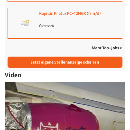
Kapitän Pilatus PC-12NGX (f/m/d)
Österreich
Mehr Top-Jobs >
Jetzt eigene Stellenanzeige schalten
Video