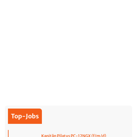
Top-Jobs
Kapitän Pilatus PC-12NGX (f/m/d)