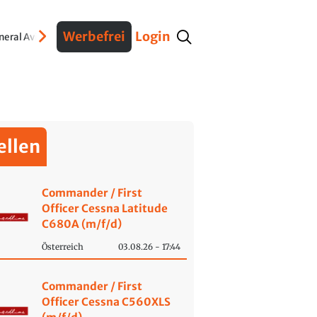
Werbefrei
Login
neral Aviation
Stellen
Aus- und Weiterbildung
Museen und Ausstellunge
ellen
Commander / First
Officer Cessna Latitude
C680A (m/f/d)
Österreich
03.08.26 - 17:44
Commander / First
Officer Cessna C560XLS