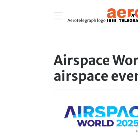
Aerotelegraph logo
Airspace Wor
airspace even
a