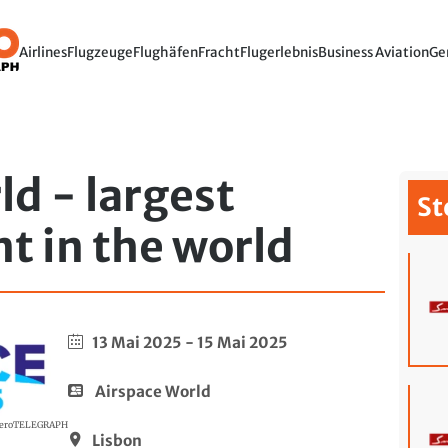
Airlines
Flugzeuge
Flughäfen
Fracht
Flugerlebnis
Business Aviation
Ge
ld - largest
St
t in the world
13 Mai 2025
-
15 Mai 2025
Airspace World
eroTELEGRAPH
Lisbon