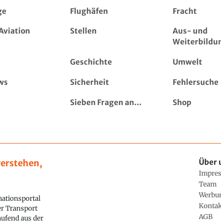
ge
Flughäfen
Fracht
Aviation
Stellen
Aus- und
Weiterbildu
Geschichte
Umwelt
ws
Sicherheit
Fehlersuche
Sieben Fragen an...
Shop
erstehen,
Über 
Impre
Team
Werbu
ationsportal
Konta
ler Transport
AGB
aufend aus der