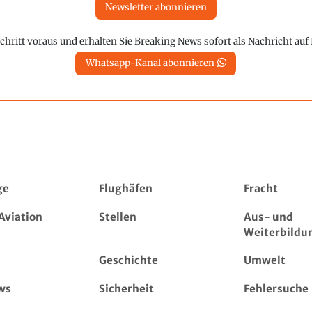
Newsletter abonnieren
chritt voraus und erhalten Sie Breaking News sofort als Nachricht au
Whatsapp-Kanal abonnieren
ge
Flughäfen
Fracht
Aviation
Stellen
Aus- und
Weiterbildu
Geschichte
Umwelt
ws
Sicherheit
Fehlersuche