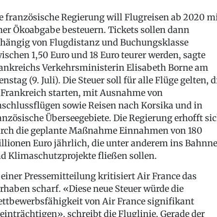
e französische Regierung will Flugreisen ab 2020 m
ner Ökoabgabe besteuern. Tickets sollen dann
hängig von Flugdistanz und Buchungsklasse
ischen 1,50 Euro und 18 Euro teurer werden, sagte
ankreichs Verkehrsministerin Elisabeth Borne am
enstag (9. Juli). Die Steuer soll für alle Flüge gelten, d
 Frankreich starten, mit Ausnahme von
schlussflügen sowie Reisen nach Korsika und in
anzösische Überseegebiete. Die Regierung erhofft si
rch die geplante Maßnahme Einnahmen von 180
llionen Euro jährlich, die unter anderem ins Bahnne
d Klimaschutzprojekte fließen sollen.
 einer Pressemitteilung kritisiert Air France das
rhaben scharf. «Diese neue Steuer würde die
ttbewerbsfähigkeit von Air France signifikant
einträchtigen», schreibt die Fluglinie. Gerade der