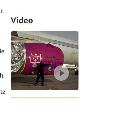
it
Video
ie
ch
tz