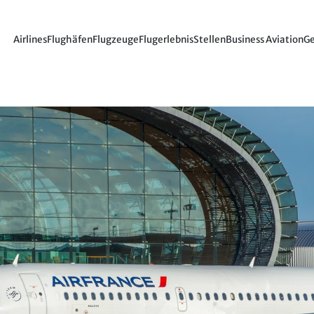
Airlines
Flughäfen
Flugzeuge
Flugerlebnis
Stellen
Business Aviation
Ge