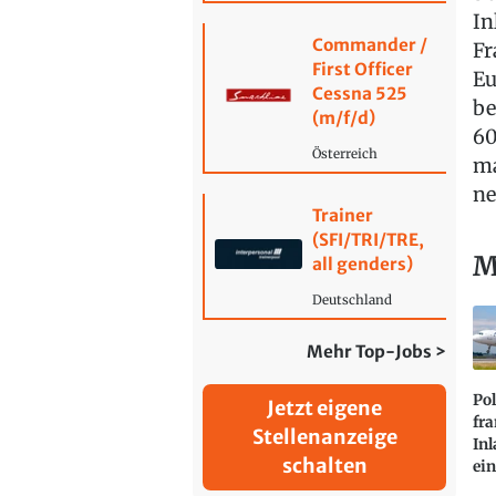
In
Commander /
Fr
First Officer
Eu
Cessna 525
be
(m/f/d)
60
Österreich
ma
ne
Trainer
(SFI/TRI/TRE,
M
all genders)
Deutschland
Mehr Top-Jobs >
Pol
Jetzt eigene
fr
Stellenanzeige
Inl
schalten
ei