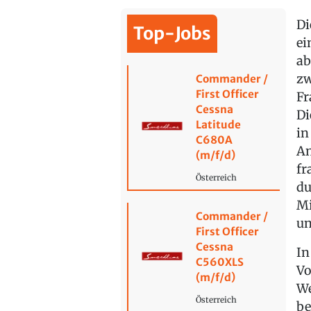
Di
Top-Jobs
ei
ab
zw
Commander /
First Officer
Fr
Cessna
Di
Latitude
in
C680A
An
(m/f/d)
fr
Österreich
du
Mi
Commander /
un
First Officer
Cessna
In
C560XLS
Vo
(m/f/d)
We
Österreich
be