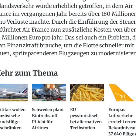
landsverkehr würde erheblich getroffen, in dem Air
ance im vergangenen Jahr bereits über 180 Millione
ro Verluste machte. Durch die Einführung der Steuer
fürchtet Air France nun zusätzliche Kosten von über
 Millionen Euro pro Jahr. Das sei auch ein Problem, 
n Finanzkraft brauche, um die Flotte schneller mit
uen, spritsparenderen Flugzeugen zu modernisieren
ehr zum Thema
itiker wollen
Schweden plant
EU
Europas
anzösische
Biotreibstoff-
pessimistisch
Luftverkehr
andsflüge
Pflicht für
bei alternativen
erreicht erne
nschränken
Airlines
Treibstoffen
Rekordniveau
37.640 Flüge