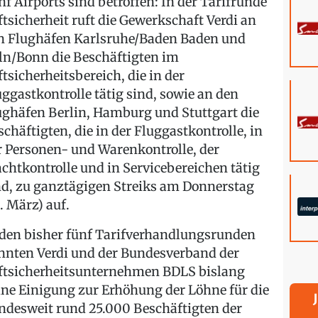
nf Airports sind betroffen: In der Tarifrunde
ftsicherheit ruft die Gewerkschaft Verdi an
n Flughäfen Karlsruhe/Baden Baden und
ln/Bonn die Beschäftigten im
ftsicherheitsbereich, die in der
uggastkontrolle tätig sind, sowie an den
ughäfen Berlin, Hamburg und Stuttgart die
schäftigten, die in der Fluggastkontrolle, in
r Personen- und Warenkontrolle, der
achtkontrolle und in Servicebereichen tätig
nd, zu ganztägigen Streiks am Donnerstag
. März) auf.
 den bisher fünf Tarifverhandlungsrunden
nnten Verdi und der Bundesverband der
ftsicherheitsunternehmen BDLS bislang
ine Einigung zur Erhöhung der Löhne für die
ndesweit rund 25.000 Beschäftigten der