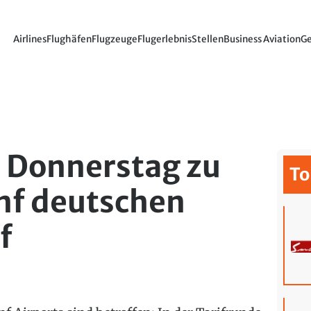
Airlines
Flughäfen
Flugzeuge
Flugerlebnis
Stellen
Business Aviation
Ge
ür Donnerstag zu
To
ünf deutschen
f