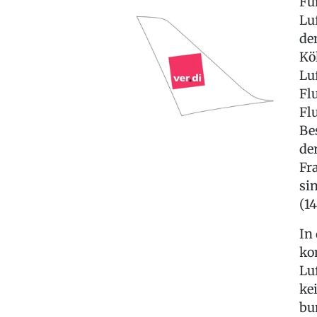
Fü
Lu
de
Kö
Lu
Fl
Fl
Be
de
Fr
si
(14
In
ko
Lu
ke
bu