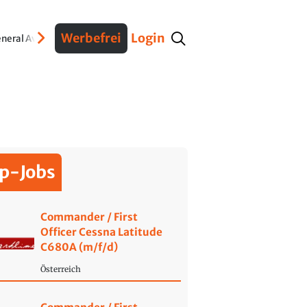
Werbefrei
Login
neral Aviation
Verteidigung
Interviews
Fracht
Geschichte
Sicherheit
Ko
p-Jobs
Commander / First
Officer Cessna Latitude
C680A (m/f/d)
Österreich