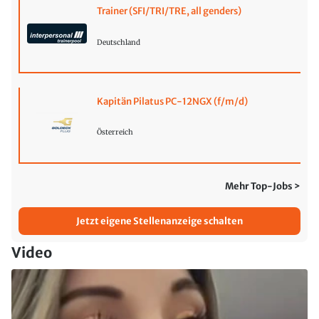
Trainer (SFI/TRI/TRE, all genders)
Deutschland
Kapitän Pilatus PC-12NGX (f/m/d)
Österreich
Mehr Top-Jobs >
Jetzt eigene Stellenanzeige schalten
Video