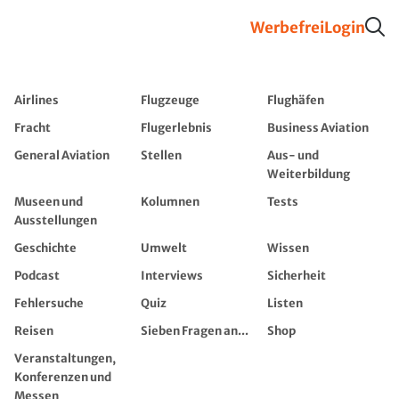
Werbefrei
Login
Airlines
Flugzeuge
Flughäfen
Fracht
Flugerlebnis
Business Aviation
General Aviation
Stellen
Aus- und
Weiterbildung
Museen und
Kolumnen
Tests
Ausstellungen
Geschichte
Umwelt
Wissen
Podcast
Interviews
Sicherheit
Fehlersuche
Quiz
Listen
Reisen
Sieben Fragen an...
Shop
Veranstaltungen,
Konferenzen und
Messen