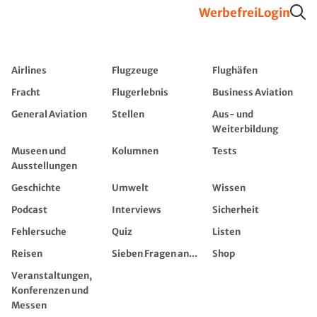
Werbefrei
Login
Airlines
Flugzeuge
Flughäfen
Fracht
Flugerlebnis
Business Aviation
General Aviation
Stellen
Aus- und
Weiterbildung
Museen und
Kolumnen
Tests
Ausstellungen
Geschichte
Umwelt
Wissen
Podcast
Interviews
Sicherheit
Fehlersuche
Quiz
Listen
Reisen
Sieben Fragen an...
Shop
Veranstaltungen,
Konferenzen und
Messen