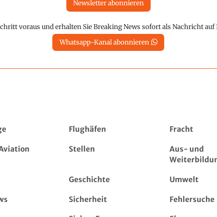
Newsletter abonnieren
chritt voraus und erhalten Sie Breaking News sofort als Nachricht au
Whatsapp-Kanal abonnieren
ge
Flughäfen
Fracht
Aviation
Stellen
Aus- und
Weiterbildu
Geschichte
Umwelt
ws
Sicherheit
Fehlersuche