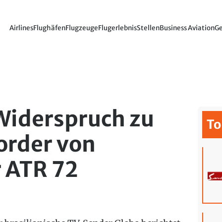
Airlines
Flughäfen
Flugzeuge
Flugerlebnis
Stellen
Business Aviation
Ge
Widerspruch zu
To
rder von
 ATR 72