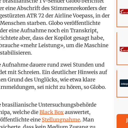
r brasilianische TV-Sender Globo berichtet
er eine Abschrift des Stimmenrekorders der
gestürzten ATR 72 der Airline Voepass, in der
 Menschen starben. Globo veröffentlichte
der eine Aufnahme noch ein Transkript,
richtete aber, dass der Kopilot gesagt habe,
 brauche «mehr Leistung», um die Maschine
stabilisieren.
e Aufnahme dauere rund zwei Stunden und
det mit Schreien. Ein deutlicher Hinweis auf
nen Grund des Unglücks, wie etwa klare
rnmeldungen, sei nicht zu hören, so Globo.
e brasilianische Untersuchungsbehörde
nipa, welche die
Black Box
auswertet,
röffentlichte eine
Stellungnahme
. Man
rsicherte, dass kein Medium Zugang zu