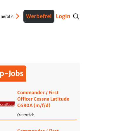
Werbefrei
Login
neral Aviation
Verteidigung
Interviews
Fracht
Geschichte
Sicherheit
Ko
p-Jobs
Commander / First
Officer Cessna Latitude
C680A (m/f/d)
Österreich