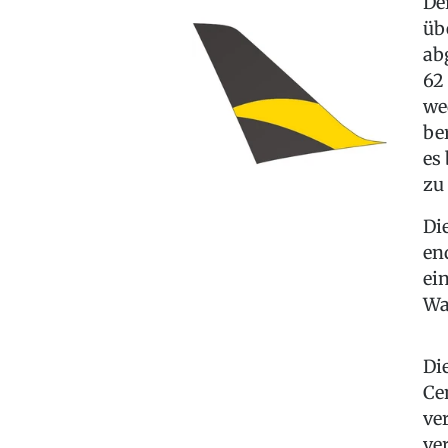
De
üb
ab
62
we
be
es
zu 
Di
en
ei
Wa
Di
Ce
ve
ve