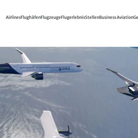
Airlines
Flughäfen
Flugzeuge
Flugerlebnis
Stellen
Business Aviation
Ge