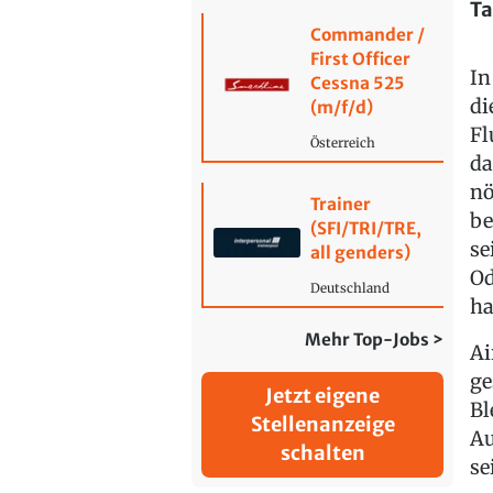
Ta
Commander /
First Officer
In
Cessna 525
di
(m/f/d)
Fl
Österreich
da
nö
Trainer
be
(SFI/TRI/TRE,
se
all genders)
Od
Deutschland
ha
Mehr Top-Jobs >
Ai
ge
Jetzt eigene
Bl
Stellenanzeige
Au
schalten
se