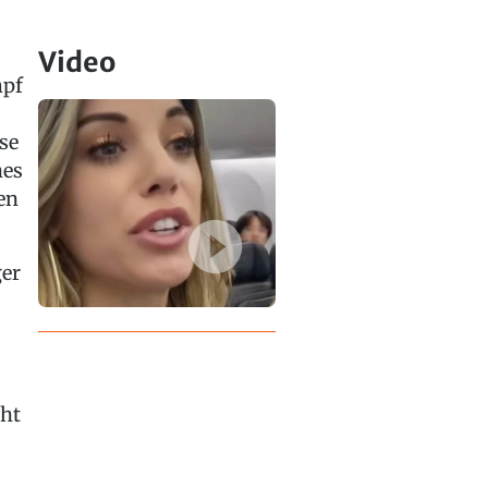
Video
mpf
se
nes
en
ger
cht