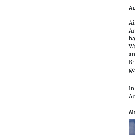
Au
Ai
An
ha
Wa
an
Br
ge
In
Au
Ai