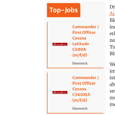
Dr
Top-Jobs
Ai
Bl
in
Commander /
First Officer
er
Cessna
no
Latitude
Tu
C680A
Bl
(m/f/d)
We
Österreich
im
is
Commander /
First Officer
ab
Cessna
ve
C560XLS
mu
(m/f/d)
me
Österreich