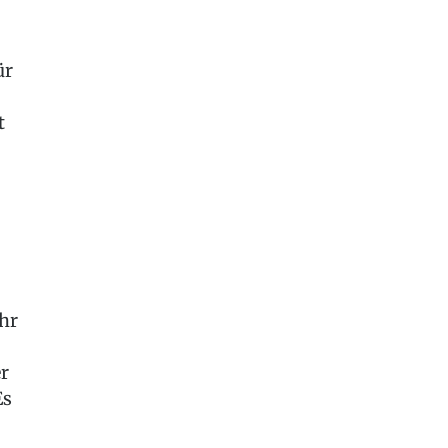
ür
t
hr
r
Es