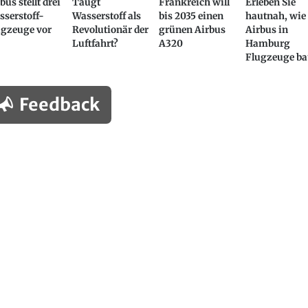
bus stellt drei
Taugt
Frankreich will
Erleben Sie
serstoff-
Wasserstoff als
bis 2035 einen
hautnah, wie
ugzeuge vor
Revolutionär der
grünen Airbus
Airbus in
Luftfahrt?
A320
Hamburg
Flugzeuge ba
Feedback