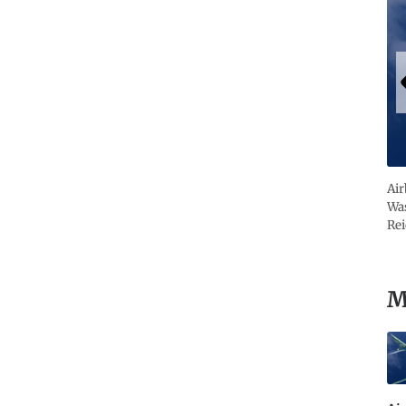
Air
Was
Rei
M