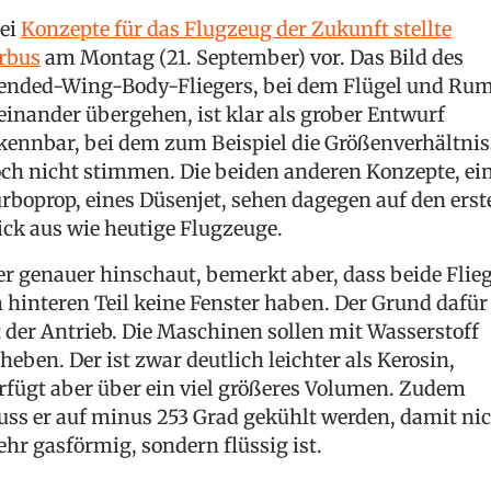
ei
Konzepte für das Flugzeug der Zukunft stellte
rbus
am Montag (21. September) vor. Das Bild des
ended-Wing-Body-Fliegers, bei dem Flügel und Ru
einander übergehen, ist klar als grober Entwurf
kennbar, bei dem zum Beispiel die Größenverhältnis
ch nicht stimmen. Die beiden anderen Konzepte, ei
rboprop, eines Düsenjet, sehen dagegen auf den erst
ick aus wie heutige Flugzeuge.
r genauer hinschaut, bemerkt aber, dass beide Flie
 hinteren Teil keine Fenster haben. Der Grund dafür
t der Antrieb. Die Maschinen sollen mit Wasserstoff
heben. Der ist zwar deutlich leichter als Kerosin,
rfügt aber über ein viel größeres Volumen. Zudem
ss er auf minus 253 Grad gekühlt werden, damit ni
hr gasförmig, sondern flüssig ist.