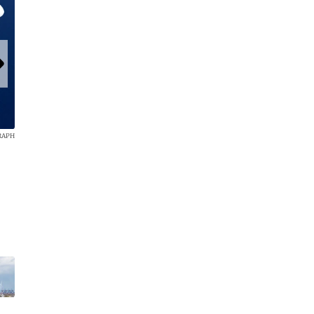
RAPH
Das Turboprop-Konzept: Nimmt rund 100 Fluggäste auf und flie
1850 Kilometer weit.