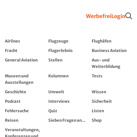
Werbefrei
Login
Airlines
Flugzeuge
Flughäfen
Fracht
Flugerlebnis
Business Aviation
General Aviation
Stellen
Aus- und
Weiterbildung
Museen und
Kolumnen
Tests
Ausstellungen
Geschichte
Umwelt
Wissen
Podcast
Interviews
Sicherheit
Fehlersuche
Quiz
Listen
Reisen
Sieben Fragen an...
Shop
Veranstaltungen,
Konferenzen und