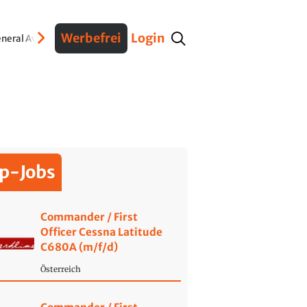
Werbefrei
Login
neral Aviation
Verteidigung
Interviews
Fracht
Geschichte
Sicherheit
Ko
p-Jobs
Commander / First
Officer Cessna Latitude
C680A (m/f/d)
Österreich