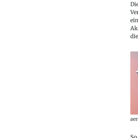
Di
Ve
ei
Ak
di
ae
So