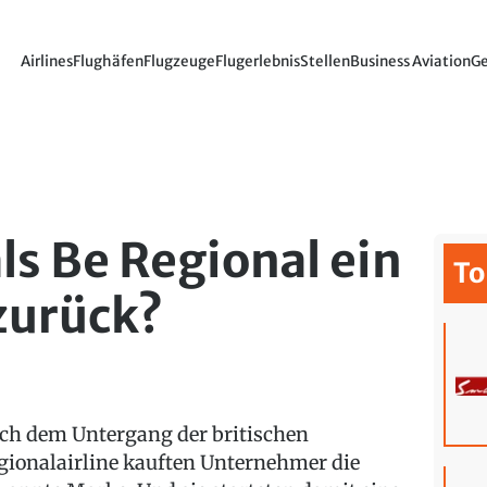
Airlines
Flughäfen
Flugzeuge
Flugerlebnis
Stellen
Business Aviation
Ge
ls Be Regional ein
To
zurück?
ch dem Untergang der britischen
gionalairline kauften Unternehmer die