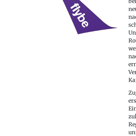
be
ne
na
sc
Un
Ro
we
na
er
Ve
Ka
Zu
ers
Ei
zu
Re
un